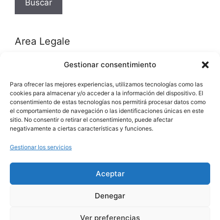
Buscar
Area Legale
Gestionar consentimiento
Política de privacidad
Para ofrecer las mejores experiencias, utilizamos tecnologías como las
Política de cookies (UE)
cookies para almacenar y/o acceder a la información del dispositivo. El
consentimiento de estas tecnologías nos permitirá procesar datos como
el comportamiento de navegación o las identificaciones únicas en este
Categorías del producto
sitio. No consentir o retirar el consentimiento, puede afectar
negativamente a ciertas características y funciones.
Alquiler Bicicletas
(12)
Gestionar los servicios
Ventas Bicicletas
(17)
Aceptar
Ventas Bicicletas-Usados
(3)
Denegar
© 2018 - 2025
Rayos de sol Bicicletas Gran Canaria
-
Ver preferencias