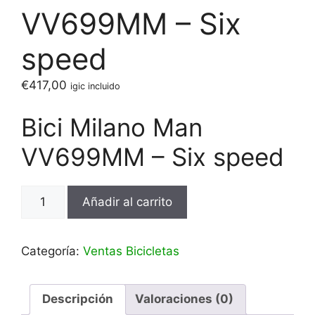
VV699MM – Six
speed
€
417,00
igic incluido
Bici Milano Man
VV699MM – Six speed
Bici
Añadir al carrito
Milano
Man
VV699MM
Categoría:
Ventas Bicicletas
-
Six
speed
Descripción
Valoraciones (0)