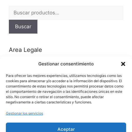
Buscar
por:
Buscar
Area Legale
Gestionar consentimiento
Política de privacidad
Para ofrecer las mejores experiencias, utilizamos tecnologías como las
Política de cookies (UE)
cookies para almacenar y/o acceder a la información del dispositivo. El
consentimiento de estas tecnologías nos permitirá procesar datos como
el comportamiento de navegación o las identificaciones únicas en este
Categorías del producto
sitio. No consentir o retirar el consentimiento, puede afectar
negativamente a ciertas características y funciones.
Alquiler Bicicletas
(12)
Gestionar los servicios
Ventas Bicicletas
(17)
Aceptar