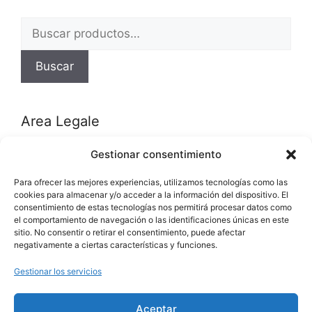
Buscar
por:
Buscar
Area Legale
Gestionar consentimiento
Política de privacidad
Para ofrecer las mejores experiencias, utilizamos tecnologías como las
Política de cookies (UE)
cookies para almacenar y/o acceder a la información del dispositivo. El
consentimiento de estas tecnologías nos permitirá procesar datos como
el comportamiento de navegación o las identificaciones únicas en este
Categorías del producto
sitio. No consentir o retirar el consentimiento, puede afectar
negativamente a ciertas características y funciones.
Alquiler Bicicletas
(12)
Gestionar los servicios
Ventas Bicicletas
(17)
Aceptar